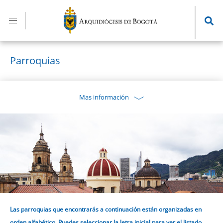
Pasar
al
contenido
principal
Parroquias
Mas información
Las parroquias que encontrarás a continuación están organizadas en
orden alfabético. Puedes seleccionar la letra inicial para ver el listado