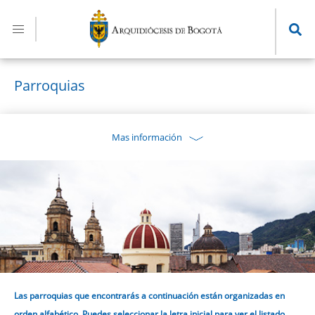
Pasar
al
contenido
principal
Parroquias
Mas información
Las parroquias que encontrarás a continuación están organizadas en
orden alfabético. Puedes seleccionar la letra inicial para ver el listado