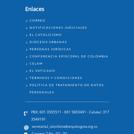
Enlaces
ENLACES
CORREO
NOTIFICACIONES JUDICIALES
EL CATOLICISMO
DIÓCESIS URBANAS
PERSONAS JURÍDICAS
CONFERENCIA EPISCOPAL DE COLOMBIA
CELAM
EL VATICANO
TÉRMINOS Y CONDICIONES
POLÍTICA DE TRATAMIENTO DE DATOS
PERSONALES
PBX: 601 3505511 - 601 5803491 - Celular: 317
3549191
secretaria2_cancilleria@arquibogota.org.co
Carrera 7 No. 10 - 20