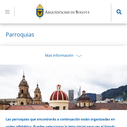
Pasar
al
contenido
principal
Parroquias
Mas información
Las parroquias que encontrarás a continuación están organizadas en
orden alfabético. Puedes seleccionar la letra inicial para ver el listado